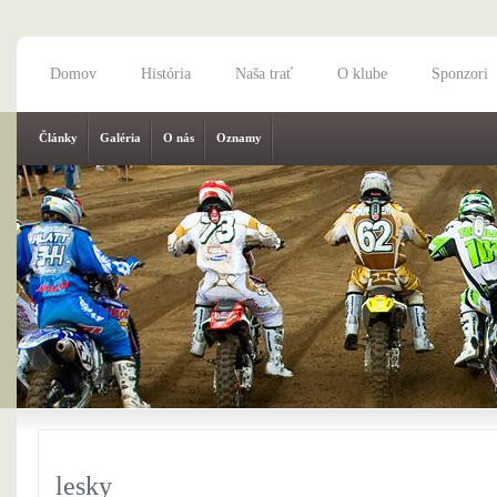
Domov
História
Naša trať
O klube
Sponzori
Články
Galéria
O nás
Oznamy
lesky