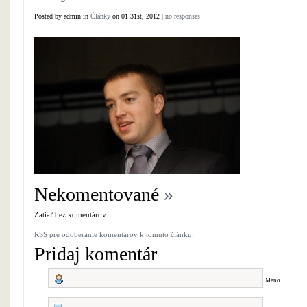
Posted by admin in
Články
on 01 31st, 2012 |
no responses
Nekomentované
»
Zatiaľ bez komentárov.
RSS
pre odoberanie komentárov k tomuto článku.
Pridaj komentár
Meno