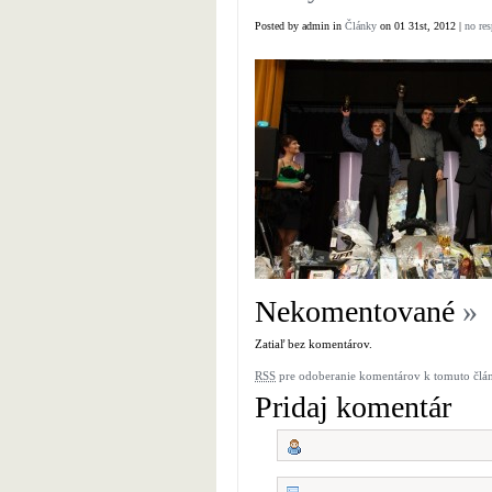
Posted by admin in
Články
on 01 31st, 2012 |
no re
Nekomentované
»
Zatiaľ bez komentárov.
RSS
pre odoberanie komentárov k tomuto člá
Pridaj komentár