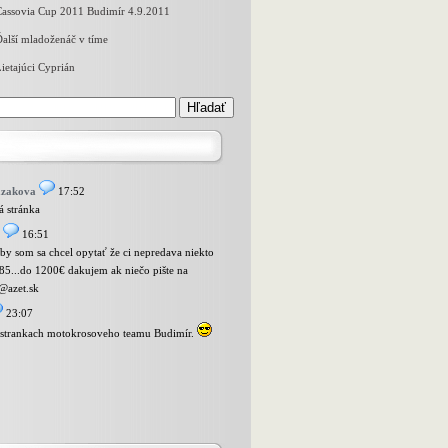
Cassovia Cup 2011 Budimír 4.9.2011
alší mladoženáč v tíme
ietajúci Cyprián
azakova
17:52
 stránka
16:51
 by som sa chcel opytať že ci nepredava niekto
85...do 1200€ dakujem ak niečo pište na
@azet.sk
23:07
a strankach motokrosoveho teamu Budimír.