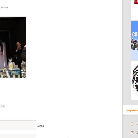
sponses
nku.
najnovš
P
Meno
V