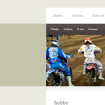
Domov
História
Naša trať
Články
Galéria
O nás
Oznamy
hobby