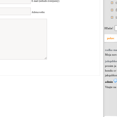
E-mail (nebude zverejnený)
Ď
Adresa webu
L
Hľadať:
pokec
radka m
Moja nová
jakqubko
prosim ja
hondu cr 
jakqubko
admin
Vitajte n