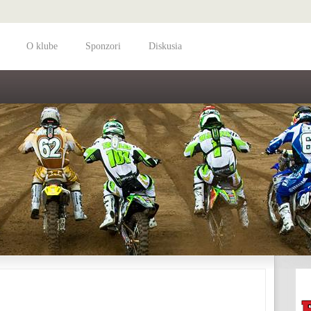
O klube
Sponzori
Diskusia