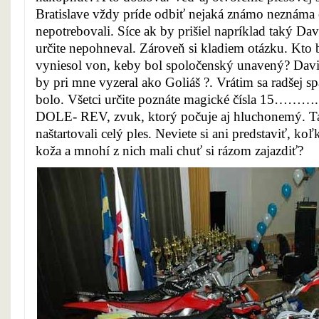
Bratislave vždy príde odbiť nejaká známo neznám
nepotrebovali. Síce ak by prišiel napríklad taký Da
určite nepohneval. Zároveň si kladiem otázku. Kto
vyniesol von, keby bol spoločenský unavený? Davi
by pri mne vyzeral ako Goliáš ?. Vrátim sa radšej s
bolo. Všetci určite poznáte magické čísla 1
DOLE- REV, zvuk, ktorý počuje aj hluchonemý. Ta
naštartovali celý ples. Neviete si ani predstaviť, ko
koža a mnohí z nich mali chuť si rázom zajazdiť?