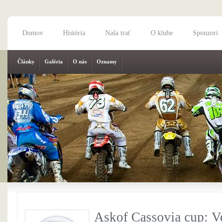
Domov
História
Naša trať
O klube
Sponzori
Články
Galéria
O nás
Oznamy
Askof Cassovia cup: V