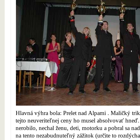
Hlavná výhra bola: Prelet nad Alpami . Maličký trik
tejto neuveriteľnej ceny ho musel absolvovať hne
nerobilo, nechal ženu, deti, motorku a pobral sa n
na tento nezabudnuteľný zážitok (určite to rozdýcha