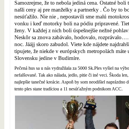
Samozrejme, že to nebola jediná cena. Ostatné boli 
našli ceny aj pre manželky a partnerky . Čo by to bo
nesúťažilo. Nie nie , nepostavili sme malú motokros
vonku i keď motorky boli na pódiu pripravené. Tiet
ženy. V každej z nich boli úspešnejšie nežné pohlavi
Neskôr sa znova zabávalo, hodovalo, rozprávalo
noc. Jáájj skoro zabudol. Viete kde nájdete najdrah
tipujete, že niekde v európskych metropolách máte u
Slovensku jedine v Budimíre.
Pečená hus sa u nás vydražilala za 5000 Sk.Ples vyšiel na výb
nefalšované. Tak ako nálada, jedlo, pitie či iné veci. Škoda le
najlepšie tanečné kreácie. Aspoň by som neodišiel naprázdno 
tento ples stane tradíciou a 11 nesúťažným podnikom ACC.