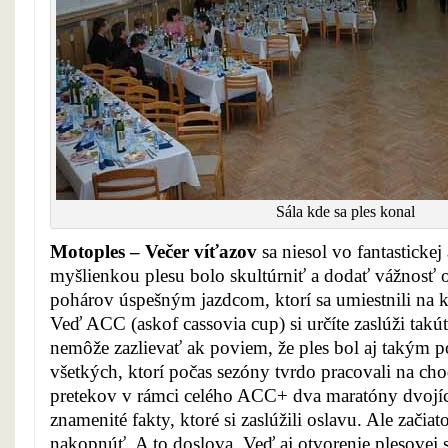
Sála kde sa ples konal
Motoples – Večer víťazov
sa niesol vo fantasticke
myšlienkou plesu bolo skultúrniť a dodať vážnosť
pohárov úspešným jazdcom, ktorí sa umiestnili na 
Veď ACC (askof cassovia cup) si určíte zaslúži takú
nemôže zazlievať ak poviem, že ples bol aj takým
všetkých, ktorí počas sezóny tvrdo pracovali na cho
pretekov v rámci celého ACC+ dva maratóny dvojíc
znamenité fakty, ktoré si zaslúžili oslavu. Ale začia
nakopnúť. A to doslova. Veď aj otvorenie plesovej 