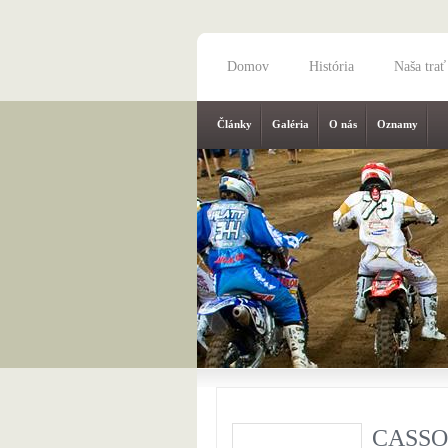
Domov
História
Naša trať
Články
Galéria
O nás
Oznamy
CASSOV