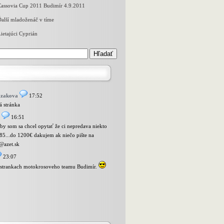
Cassovia Cup 2011 Budimír 4.9.2011
alší mladoženáč v tíme
ietajúci Cyprián
azakova
17:52
 stránka
16:51
 by som sa chcel opytať že ci nepredava niekto
85...do 1200€ dakujem ak niečo pište na
@azet.sk
23:07
a strankach motokrosoveho teamu Budimír.