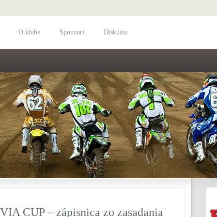
O klube
Sponzori
Diskusia
IA CUP – zápisnica zo zasadania