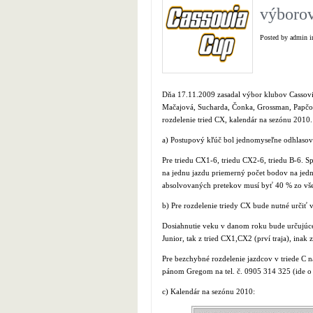
výboro
Posted by admin 
Dňa 17.11.2009 zasadal výbor klubov Cassovie
Mačajová, Sucharda, Čonka, Grossman, Papčo, 
rozdelenie tried CX, kalendár na sezónu 2010.
a) Postupový kľúč bol jednomyseľne odhlaso
Pre triedu CX1-6, triedu CX2-6, triedu B-6. Sp
na jednu jazdu priemerný počet bodov na jedn
absolvovaných pretekov musí byť 40 % zo vše
b) Pre rozdelenie triedy CX bude nutné určiť 
Dosiahnutie veku v danom roku bude určujúce 
Junior, tak z tried CX1,CX2 (prví traja), inak
Pre bezchybné rozdelenie jazdcov v triede C n
pánom Gregom na tel. č. 0905 314 325 (ide o 
c) Kalendár na sezónu 2010: