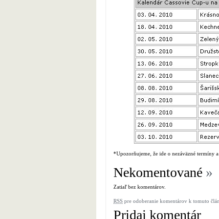
*Upozorňujeme, že ide o nezáväzné termíny a
Nekomentované
»
Zatiaľ bez komentárov.
RSS
pre odoberanie komentárov k tomuto člá
Pridaj komentár