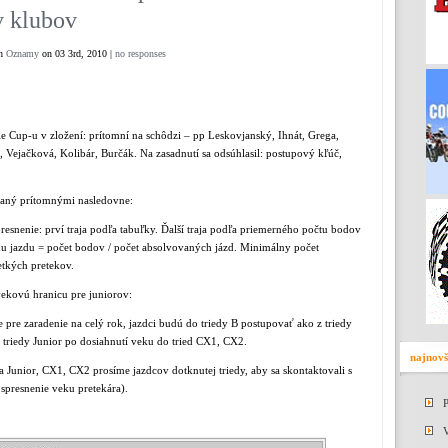
v klubov
in
Oznamy
on 03 3rd, 2010 |
no responses
 Cup-u v zložení: prítomní na schôdzi – pp Leskovjanský, Ihnát, Grega,
Vejačková, Kolibár, Burčák. Na zasadnutí sa odsúhlasil: postupový kľúč,
vaný prítomnými nasledovne:
resnenie: prví traja podľa tabuľky. Ďalší traja podľa priemerného počtu bodov
u jazdu = počet bodov / počet absolvovaných jázd. Minimálny počet
tkých pretekov.
vekovú hranicu pre juniorov:
pre zaradenie na celý rok, jazdci budú do triedy B postupovať ako z triedy
 z triedy Junior po dosiahnutí veku do tried CX1, CX2.
najnovš
a Junior, CX1, CX2 prosíme jazdcov dotknutej triedy, aby sa skontaktovali s
spresnenie veku pretekára).
P
V