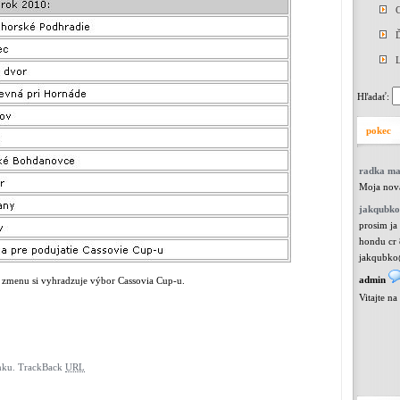
Ď
L
Hľadať:
pokec
radka m
Moja nová
jakqubko
prosim ja
hondu cr 
jakqubko
admin
 zmenu si vyhradzuje výbor Cassovia Cup-u.
Vitajte n
nku.
TrackBack
URL