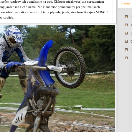
torých jazdcov ich pomáhanie na trati. Chápem súťaživosť, ale nerozumiem
odkazy
o daný jazdec má alebo nemá. Nie či ma viac pomocníkov pri pneumatikách.
avádzali na trati a znemožnili im v plynulej jazde, ste ohrozili najmä SEBA!!!
po svojich.
E
I