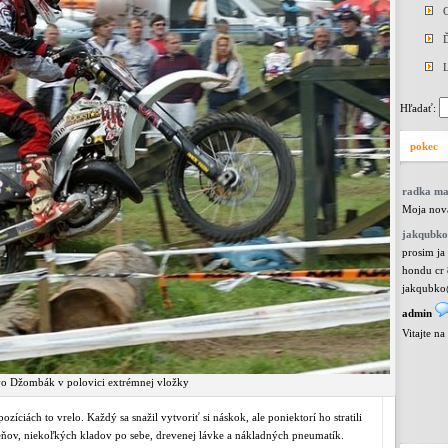
Ď
L
Hľadať:
pokec
radka m
Moja nová
jakqubko
prosim ja
hondu cr 
jakqubko
admin
Vitajte n
vo Džombák v polovici extrémnej vložky
ozíciách to vrelo. Každý sa snažil vytvoriť si náskok, ale poniektorí ho stratili
eňov, niekoľkých kladov po sebe, drevenej lávke a nákladných pneumatík.