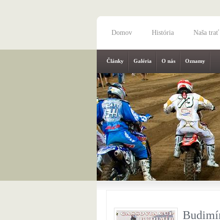
Domov
História
Naša trať
Články
Galéria
O nás
Oznamy
Budimír