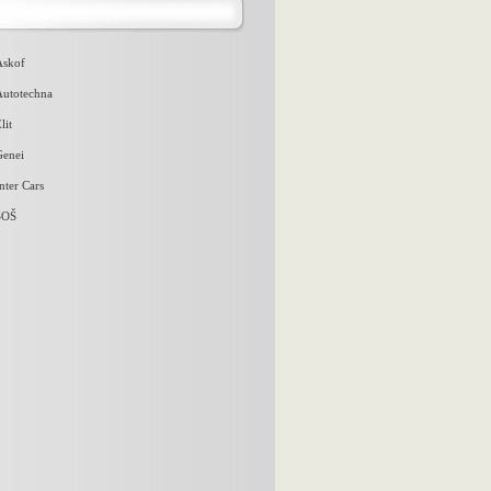
Askof
Autotechna
lit
Genei
nter Cars
SOŠ