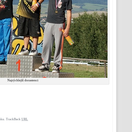
Najrýchlejší dorastenci
nku.
TrackBack
URL