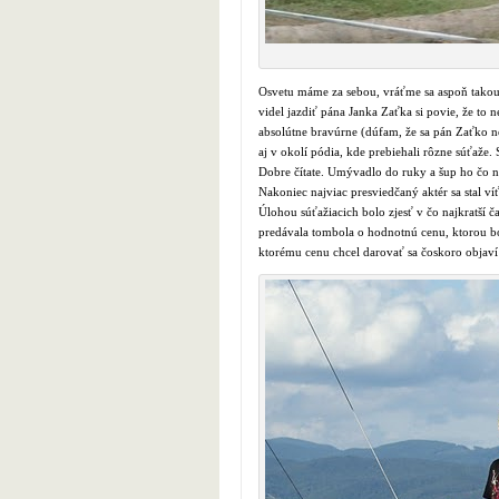
Osvetu máme za sebou, vráťme sa aspoň takouto 
videl jazdiť pána Janka Zaťka si povie, že to
absolútne bravúrne (dúfam, že sa pán Zaťko neu
aj v okolí pódia, kde prebiehali rôzne súťaže
Dobre čítate. Umývadlo do ruky a šup ho čo n
Nakoniec najviac presviedčaný aktér sa stal ví
Úlohou súťažiacich bolo zjesť v čo najkratší 
predávala tombola o hodnotnú cenu, ktorou bo
ktorému cenu chcel darovať sa čoskoro objaví