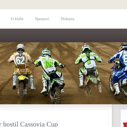
O klube
Sponzori
Diskusia
 hostil Cassovia Cup