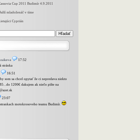
Cassovia Cup 2011 Budimír 4.9.2011
alší mladoženáč v tíme
ietajúci Cyprián
azakova
17:52
 stránka
16:51
 by som sa chcel opytať že ci nepredava niekto
85...do 1200€ dakujem ak niečo pište na
@azet.sk
23:07
a strankach motokrosoveho teamu Budimír.