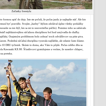
Začiatky freestylu
formou späť do deja. Iste ste počuli, že počas jazdy je najlepšie stáť. Ale kto
 nemusí byť pravidlo. Svojím „harley“ štýlom zdolával úplne všetky prekážky
razíte za ten štýl, len sa mi to neuveriteľne páčilo). Pomimo toho sa zabávalo
. Snáď najbláznivejšiou súťažnou disciplínou bol hod umývadla do diaľky.
ajďalej. Ozajstným problémom bolo zohnať troch odvážlivcov na pitie piva.
ťazom. Posledná súťažná disciplína vyzerala najľahšie, ale zdanie často klame.
čas 10 DRU tyčiniek. Skúste to doma, ako Vám to pôjde. Počas celého dňa sa
la Kawasaki KX 80. Šťastlivcovi gratulujeme a veríme, že susedov chlapec,
 na preteku.