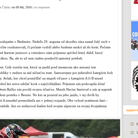
in
Články
on 09 6th, 2010 |
no responses
dujatím v Budimíre. Nedeľu 29. augusta od skorého rána nastal čulý ruch v
rčite rozdumovali, či počasie vydrží alebo budeme mokrí až do kosti. Počasie
red štartom juniorov a veteránov nám príjemne spŕchol letný dážď, ktorý
áhou. Ba, ale to už som riadne preskočil samotný priebeh.
st. Celý extrém test, ktorý sa jazdil pred mesiacom ako meraný test
liky v endure sa stal súčasťou trate. Samozrejme pre jednotlivé kategórie boli
 Avšak, kto chcel pomýšľať na stupeň víťazov z kategórie A či B musel
hol len sotva udržať krok s najrýchlejšími. Príjemne nás prekvapila účasť
enis Račko nás poctili svojou účasťou. Marek Haviar štartoval u nás aj napriek
šom preteku v Brezne. No kto sa pozeral na jeho jazdu, v tej chvíli by
rii A nenašiel premožiteľa ani v jednej rozjazde. Obe vyhral systémom štart –
Džombák. Ani on nedaroval žiaden bod svojim súperom na svojej dvojtaktnej
najnovš
P
V