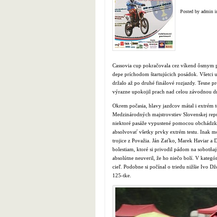
Posted by admin 
Cassovia cup pokračovala cez víkend ôsmym po
depe príchodom štartujúcich posádok. Všetci u
držalo až po druhé finálové rozjazdy. Tesne p
výrazne upokojil prach nad celou závodnou dr
Okrem počasia, hlavy jazdcov mátal i extrém te
Medzinárodných majstrovstiev Slovenskej repub
niektoré pasáže vypustené pomocou obchádzky.
absolvovať všetky prvky extrém testu. Inak mo
trojice z Považia. Ján Zaťko, Marek Haviar a D
bolestiam, ktoré si privodil pádom na sobotňaj
absolútne neuveril, že ho niečo bolí. V kategó
cieľ. Podobne si počínal o triedu nižšie Ivo 
125-tke.